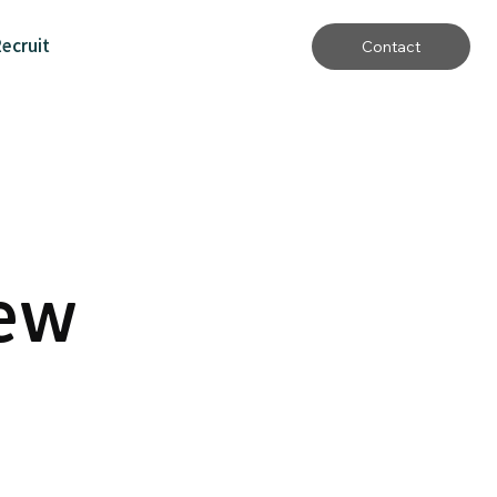
ecruit
iew